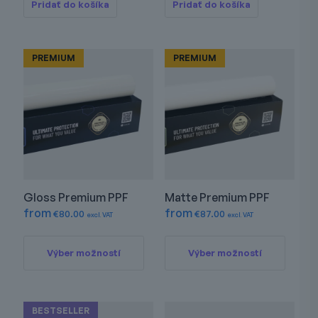
Pridať do košíka
Pridať do košíka
PREMIUM
PREMIUM
Gloss Premium PPF
Matte Premium PPF
from
from
€
80.00
€
87.00
excl. VAT
excl. VAT
Tento
Tento
produkt
produkt
Výber možností
Výber možností
má
má
viacero
viacero
variantov.
varianto
Možnosti
Možnos
BESTSELLER
si
si