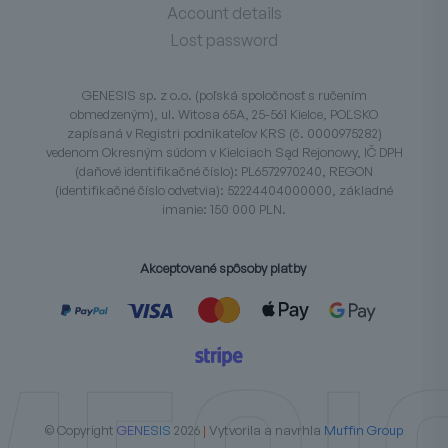
Account details
Lost password
GENESIS sp. z o.o. (poľská spoločnosť s ručením
obmedzeným), ul. Witosa 65A, 25-561 Kielce, POĽSKO
zapísaná v Registri podnikateľov KRS (č. 0000975282)
vedenom Okresným súdom v Kielciach Sąd Rejonowy, IČ DPH
(daňové identifikačné číslo): PL6572970240, REGON
(identifikačné číslo odvetvia): 52224404000000, základné
imanie: 150 000 PLN.
Akceptované spôsoby platby
© Copyright
GENESIS
2026
|
Vytvorila a navrhla
Muffin Group