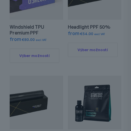
Windshield TPU
Headlight PPF 50%
Premium PPF
from
€
54.00
excl. VAT
from
€
80.00
excl. VAT
Tento
produkt
Tento
Výber možností
má
produkt
Výber možností
viacero
má
varianto
viacero
Možnos
variantov.
si
Možnosti
môžete
si
vybrať
môžete
na
vybrať
stránke
na
produkt
stránke
produktu.