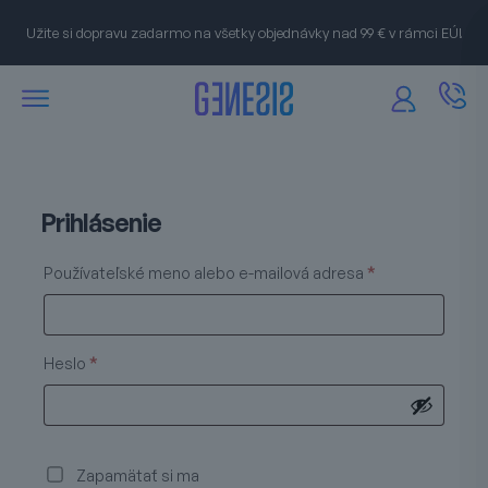
Užite si dopravu zadarmo na všetky objednávky nad 99 € v rámci EÚ!
Prihlásenie
Povinné
Používateľské meno alebo e-mailová adresa
*
Povinné
Heslo
*
Zapamätať si ma