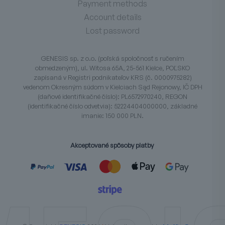
Payment methods
Account details
Lost password
GENESIS sp. z o.o. (poľská spoločnosť s ručením
obmedzeným), ul. Witosa 65A, 25-561 Kielce, POĽSKO
zapísaná v Registri podnikateľov KRS (č. 0000975282)
vedenom Okresným súdom v Kielciach Sąd Rejonowy, IČ DPH
(daňové identifikačné číslo): PL6572970240, REGON
(identifikačné číslo odvetvia): 52224404000000, základné
imanie: 150 000 PLN.
Akceptované spôsoby platby