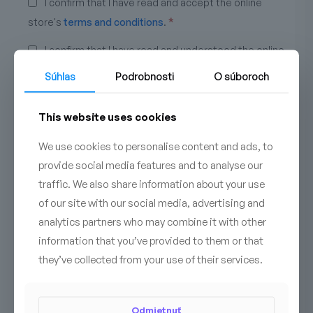
I confirm that I have read and accept the online
store's
terms and conditions
.
*
I confirm that I have read and understood the online
store's
privacy policy
.
*
Súhlas
Podrobnosti
O súboroch
Registrovať sa
This website uses cookies
We use cookies to personalise content and ads, to
provide social media features and to analyse our
traffic. We also share information about your use
of our site with our social media, advertising and
analytics partners who may combine it with other
information that you’ve provided to them or that
they’ve collected from your use of their services.
Odmietnuť