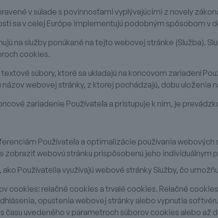
pravené v súlade s povinnosťami vyplývajúcimi z novely zákon
nosti sa v celej Európe implementujú podobným spôsobom v 
hujú na služby ponúkané na tejto webovej stránke (Služba). 
oroch cookies.
mä textové súbory, ktoré sa ukladajú na koncovom zariadení Po
 názov webovej stránky, z ktorej pochádzajú, dobu uloženia n
ncové zariadenie Používateľa a pristupuje k nim, je prevádzko
erenciám Používateľa a optimalizácie používania webových s
e zobraziť webovú stránku prispôsobenú jeho individuálnym 
, ako Používatelia využívajú webové stránky Služby, čo umožňuj
ov cookies: relačné cookies a trvalé cookies. Relačné cookies
hlásenia, opustenia webovej stránky alebo vypnutia softvéru
as času uvedeného v parametroch súborov cookies alebo až d