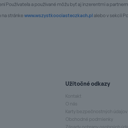
 Používateľa a používané môžu byť aj inzerentmi a partnerm
h na stránke
www.wszystkoociasteczkach.pl
alebo v sekcii 
Užitočné odkazy
Kontakt
O nás
Karty bezpečnostných údajov
Obchodné podmienky
Zásady ochrany osobných úd