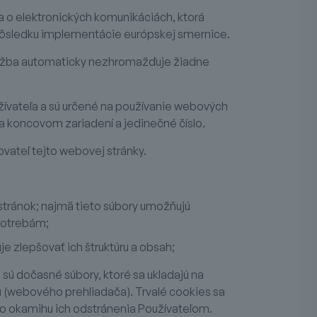
a o elektronických komunikáciách, ktorá
dôsledku implementácie európskej smernice.
Služba automaticky nezhromažďuje žiadne
užívateľa a sú určené na používanie webových
a koncovom zariadení a jedinečné číslo.
vateľ tejto webovej stránky.
tránok; najmä tieto súbory umožňujú
potrebám;
e zlepšovať ich štruktúru a obsah;
 sú dočasné súbory, ktoré sa ukladajú na
 (webového prehliadača). Trvalé cookies sa
o okamihu ich odstránenia Používateľom.