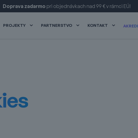
Doprava zadarmo
pri objednávkach nad 99 € v rámci EÚ!
PROJEKTY
PARTNERSTVO
KONTAKT
AKRED
ies