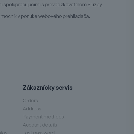
i spolupracujúcimi s prevádzkovateľom Služby.
Pomocník v ponuke webového prehliadača.
Zákaznícky servis
Orders
Address
Payment methods
Account details
ajov
Lost password