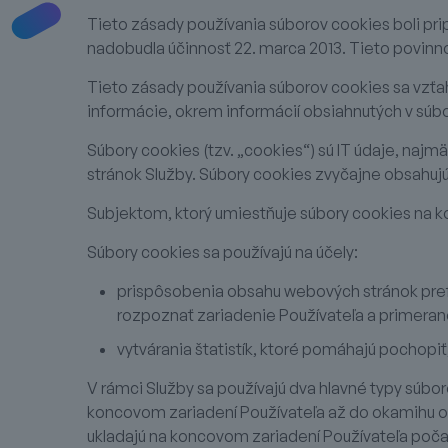
Tieto zásady používania súborov cookies boli pri
nadobudla účinnosť 22. marca 2013. Tieto povin
Tieto zásady používania súborov cookies sa vzťa
informácie, okrem informácií obsiahnutých v súb
Súbory cookies (tzv. „cookies“) sú IT údaje, naj
stránok Služby. Súbory cookies zvyčajne obsahujú
Subjektom, ktorý umiestňuje súbory cookies na ko
Súbory cookies sa používajú na účely:
prispôsobenia obsahu webových stránok pref
rozpoznať zariadenie Používateľa a primeran
vytvárania štatistík, ktoré pomáhajú pochopiť
V rámci Služby sa používajú dva hlavné typy súbor
koncovom zariadení Používateľa až do okamihu od
ukladajú na koncovom zariadení Používateľa poč